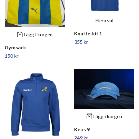
Flera val
Knatte-kit 1
Lägg i korgen
355 kr
Gymsack
150 kr
Lägg i korgen
Keps 9
249 kr