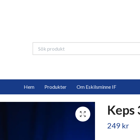
Hem
Produkter
Om Eskilsminne IF
Keps 
249 kr