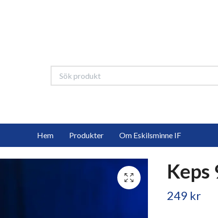
Hem
Produkter
Om Eskilsminne IF
Keps 
249 kr